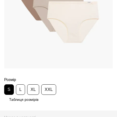
Розмір
S
L
XL
XXL
Таблиця розмірів