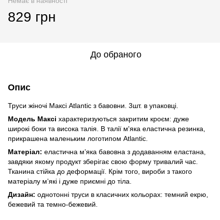
Немає в наявності
829 грн
До обраного
Опис
Труси жіночі Максі Atlantic з бавовни. 3шт. в упаковці.
Модель Максі
характеризуються закритим кроєм: дуже
широкі боки та висока талія. В талії м'яка еластична резинка,
прикрашена маленьким логотипом Atlantic.
Матеріал:
еластична м’яка бавовна з додаванням еластана,
завдяки якому продукт зберігає свою форму тривалий час.
Тканина стійка до деформації. Крім того, вироби з такого
матеріалу м’які і дуже приємні до тіла.
Дизайн:
однотонні труси в класичних кольорах: темний екрю,
бежевий та темно-бежевий.