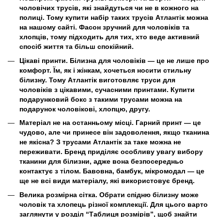
чоловічих трусів, які знайдуться чи не в кожного на
полиці. Тому купити набір таких трусів Атлантік можна
на нашому сайті. Фасон зручний для чоловіків та
хлопців, тому підходить для тих, хто веде активний
спосіб життя та більш спокійний.
Цікаві принти. Білизна для чоловіків — це не лише про
комфорт. Їм, як і жінкам, хочеться носити стильну
білизну. Тому Атлантік виготовляє труси для
чоловіків з цікавими, сучасними принтами. Купити
подарунковий бокс з такими трусами можна на
подарунок чоловікові, хлопцю, другу.
Матеріал не на останньому місці. Гарний принт — це
чудово, але чи принесе він задоволення, якщо тканина
не якісна? З трусами Атлантік за таке можна не
переживати. Бренд приділяє особливу увагу вибору
тканини для білизни, адже вона безпосередньо
контактує з тілом. Бавовна, бамбук, мікромодал — це
ще не всі види матеріалу, які використовує бренд.
Велика розмірна сітка. Обрати спідню білизну може
чоловік та хлопець різної комплекції. Для цього варто
заглянути у розділ “Таблиця розмірів”, щоб знайти