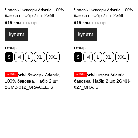
Чоловічі боксери Atlantic, 100%
Чоловічі боксери Atlantic, 100%
бавовна. Набір 2 шт. 2GMB-
бавовна. Набір 2 шт. 2GMB-
010_GRA, S
011_CZA, S
919 грн
919 грн
1 149 грн
1 149 грн
Купити
Купити
Розмір
Розмір
S
M
L
XL
XXL
S
M
L
XL
XXL
−20%
−20%