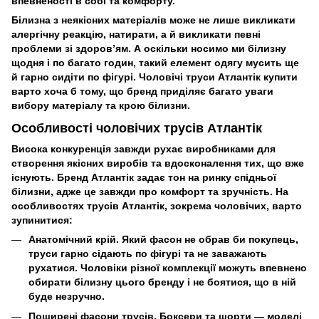
впевненості в собі та комфорту.
Білизна з неякісних матеріалів може не лише викликати
алергічну реакцію, натирати, а й викликати певні
проблеми зі здоров’ям. А оскільки носимо ми білизну
щодня і по багато годин, такий елемент одягу мусить ще
й гарно сидіти по фігурі. Чоловічі труси Атлантік купити
варто хоча б тому, що бренд приділяє багато уваги
вибору матеріалу та крою білизни.
Особливості чоловічих трусів Атлантік
Висока конкуренція завжди рухає виробниками для
створення якісних виробів та вдосконалення тих, що вже
існують. Бренд Атлантік задає тон на ринку спідньої
білизни, адже це завжди про комфорт та зручність. На
особливостях трусів Атлантік, зокрема чоловічих, варто
зупинитися:
Анатомічний крій. Який фасон не обрав би покупець,
труси гарно сідають по фігурі та не заважають
рухатися. Чоловіки різної комплекції можуть впевнено
обирати білизну цього бренду і не боятися, що в ній
буде незручно.
Поширені фасони трусів. Боксери та шорти — моделі