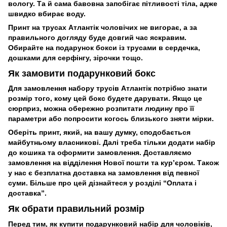
вологу. Та й сама бавовна запобігає пітливості тіла, адже
швидко вбирає воду.
Принт на трусах Атлантік чоловічих не вигорає, а за
правильного догляду буде довгий час яскравим.
Обирайте на подарунок бокси із трусами в сердечка,
дошками для серфінгу, зірочки тощо.
Як замовити подарунковий бокс
Для замовлення набору трусів Атлантік потрібно знати
розмір того, кому цей бокс будете дарувати. Якщо це
сюрприз, можна обережно розпитати людину про її
параметри або попросити когось близького зняти мірки.
Оберіть принт, який, на вашу думку, сподобається
майбутньому власникові. Далі треба тільки додати набір
до кошика та оформити замовлення. Доставляємо
замовлення на відділення Нової пошти та кур’єром. Також
у нас є безплатна доставка на замовлення від певної
суми. Більше про цей дізнайтеся у розділі “Оплата і
доставка”.
Як обрати правильний розмір
Перед тим, як купити подарунковий набір для чоловіків,