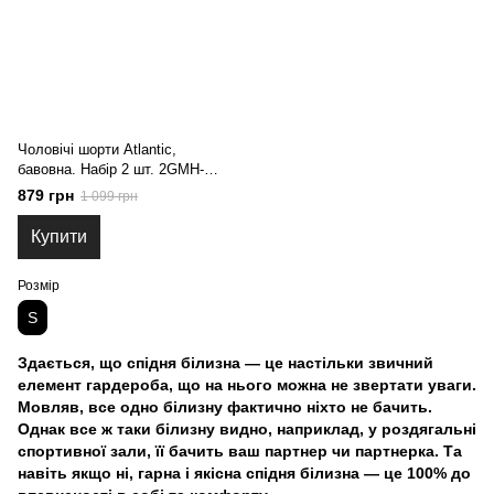
Чоловічі шорти Atlantic,
бавовна. Набір 2 шт. 2GMH-
031_ZIEC/GRA, S
879 грн
1 099 грн
Купити
Розмір
S
Здається, що спідня білизна — це настільки звичний
елемент гардероба, що на нього можна не звертати уваги.
Мовляв, все одно білизну фактично ніхто не бачить.
Однак все ж таки білизну видно, наприклад, у роздягальні
спортивної зали, її бачить ваш партнер чи партнерка. Та
навіть якщо ні, гарна і якісна спідня білизна — це 100% до