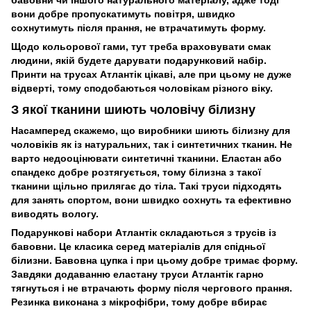
бавовни чи іншого натурального матеріалу, адже тоді
вони добре пропускатимуть повітря, швидко
сохнутимуть після прання, не втрачатимуть форму.
Щодо кольорової гами, тут треба враховувати смак
людини, якій будете дарувати подарунковий набір.
Принти на трусах Атлантік цікаві, але при цьому не дуже
відверті, тому сподобаються чоловікам різного віку.
З якої тканини шиють чоловічу білизну
Насамперед скажемо, що виробники шиють білизну для
чоловіків як із натуральних, так і синтетичних тканин. Не
варто недооцінювати синтетичні тканини. Еластан або
спандекс добре розтягується, тому білизна з такої
тканини щільно прилягає до тіла. Такі труси підходять
для занять спортом, вони швидко сохнуть та ефективно
виводять вологу.
Подарункові набори Атлантік складаються з трусів із
бавовни. Це класика серед матеріалів для спідньої
білизни. Бавовна цупка і при цьому добре тримає форму.
Завдяки додаванню еластану труси Атлантік гарно
тягнуться і не втрачають форму після чергового прання.
Резинка виконана з мікрофібри, тому добре вбирає