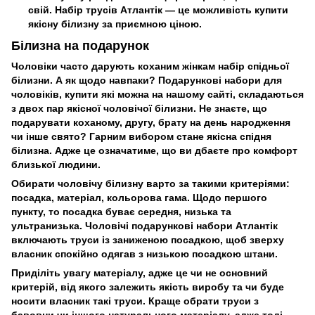
свій. Набір трусів Атлантік — це можливість купити
якісну білизну за приємною ціною.
Білизна на подарунок
Чоловіки часто дарують коханим жінкам набір спідньої
білизни. А як щодо навпаки? Подарункові набори для
чоловіків, купити які можна на нашому сайті, складаються
з двох пар якісної чоловічої білизни. Не знаєте, що
подарувати коханому, другу, брату на день народження
чи інше свято? Гарним вибором стане якісна спідня
білизна. Адже це означатиме, що ви дбаєте про комфорт
близької людини.
Обирати чоловічу білизну варто за такими критеріями:
посадка, матеріал, кольорова гама. Щодо першого
пункту, то посадка буває середня, низька та
ультранизька. Чоловічі подарункові набори Атлантік
включають труси із заниженою посадкою, щоб зверху
власник спокійно одягав з низькою посадкою штани.
Приділіть увагу матеріалу, адже це чи не основний
критерій, від якого залежить якість виробу та чи буде
носити власник такі труси. Краще обрати труси з