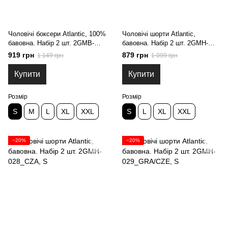
Чоловічі боксери Atlantic, 100%
Чоловічі шорти Atlantic,
бавовна. Набір 2 шт. 2GMB-
бавовна. Набір 2 шт. 2GMH-
012_GRA/CZE, S
027_GRA, S
919 грн
879 грн
1 149 грн
1 099 грн
Купити
Купити
Розмір
Розмір
S
M
L
XL
XXL
S
L
XL
XXL
−20%
−20%