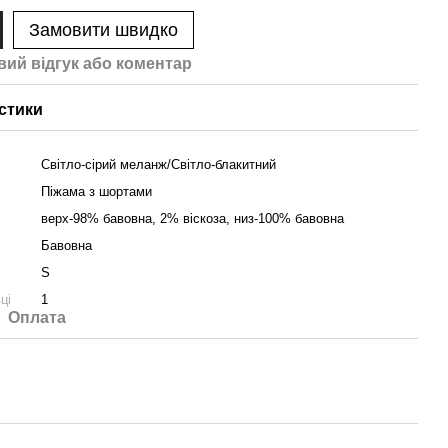
Замовити швидко
вий відгук або коментар
стики
Світло-сірий меланж/Світло-блакитний
Піжама з шортами
верх-98% бавовна, 2% віскоза, низ-100% бавовна
Бавовна
S
ці
1
Оплата