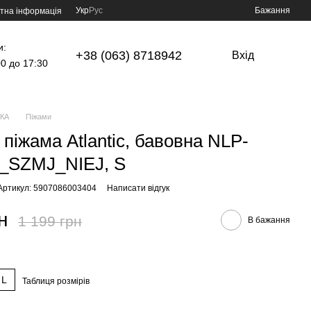
Укр
Рус
Бажання
тна інформація
и:
+38 (063) 8718942
Вхід
00 до 17:30
КА
Піжами
 піжама Atlantic, бавовна NLP-
_SZMJ_NIEJ, S
Артикул: 5907086003404
Написати відгук
н
1 199 грн
В бажання
L
Таблиця розмірів