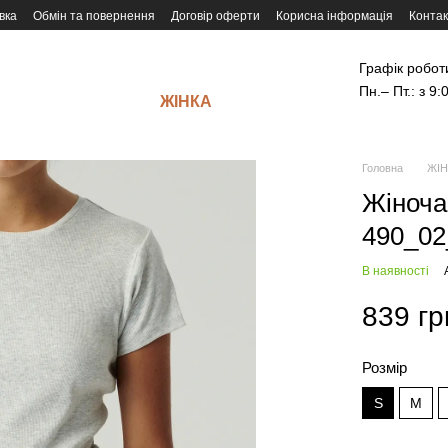
вка
Обмін та повернення
Договір оферти
Корисна інформація
Контак
Графік робот
Пн.– Пт.: з 9:
ЖІНКА
Головна
ЖІН
Жіноча
490_02
В наявності
839 гр
Розмір
S
M