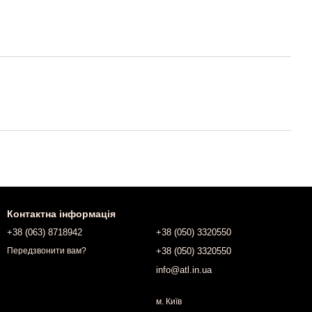
Контактна інформація
+38 (063) 8718942
+38 (050) 3320550
+38 (050) 3320550
Передзвонити вам?
info@atl.in.ua
м. Київ