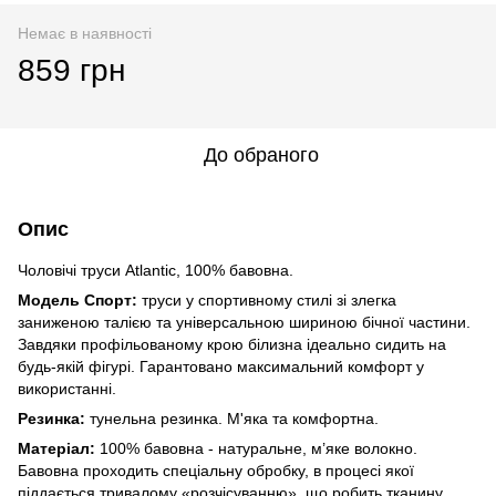
Немає в наявності
859 грн
До обраного
Опис
Чоловічі труси Atlantic, 100% бавовна.
Модель Спорт:
труси у спортивному стилі зі злегка
заниженою талією та універсальною шириною бічної частини.
Завдяки профільованому крою білизна ідеально сидить на
будь-якій фігурі. Гарантовано максимальний комфорт у
використанні.
Резинка:
тунельна резинка. М'яка та комфортна.
Матеріал:
100% бавовна - натуральне, м’яке волокно.
Бавовна проходить спеціальну обробку, в процесі якої
піддається тривалому «розчісуванню», що робить тканину