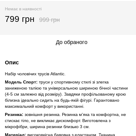
Немає в наявності
799 грн
999 грн
До обраного
Опис
Набір чоловічих трусів Atlantic.
Модель Спорт:
труси у спортивному стилі зі злегка
заниженою талією та універсальною шириною бічної частини
(4-5 см залежно від розміру). Завдяки профільованому крою
білизна ідеально сидить на будь-якій фігурі. Гарантовано
максимальний комфорт у використанні.
Резинка:
зовнішня резинка. Резинка м'яка та комфортна, не
стискає тіло, не викликає дискомфорт. Виготовлена з
мікрофібри, ширина резинки близько 3 см.
Матеріал:
високоякісна бавовна з еластаном. Тканина