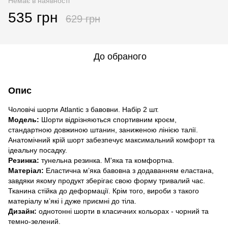
Немає в наявності
535 грн
629 грн
До обраного
Опис
Чоловічі шорти Atlantic з бавовни. Набір 2 шт.
Модель:
Шорти відрізняються спортивним кроєм,
стандартною довжиною штанин, заниженою лінією талії.
Анатомічний крій шорт забезпечує максимальний комфорт та
ідеальну посадку.
Резинка:
тунельна резинка. М'яка та комфортна.
Матеріал:
Еластична м’яка бавовна з додаванням еластана,
завдяки якому продукт зберігає свою форму тривалий час.
Тканина стійка до деформації. Крім того, вироби з такого
матеріалу м’які і дуже приємні до тіла.
Дизайн:
однотонні шорти в класичних кольорах - чорний та
темно-зелений.