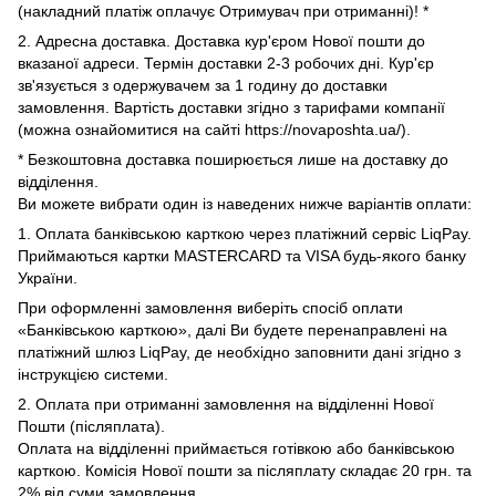
(накладний платіж оплачує Отримувач при отриманні)! *
2. Адресна доставка. Доставка кур'єром Нової пошти до
вказаної адреси. Термін доставки 2-3 робочих дні. Кур'єр
зв'язується з одержувачем за 1 годину до доставки
замовлення. Вартість доставки згідно з тарифами компанії
(можна ознайомитися на сайті https://novaposhta.ua/).
* Безкоштовна доставка поширюється лише на доставку до
відділення.
Ви можете вибрати один із наведених нижче варіантів оплати:
1. Оплата банківською карткою через платіжний сервіс LiqPay.
Приймаються картки MASTERCARD та VISA будь-якого банку
України.
При оформленні замовлення виберіть спосіб оплати
«Банківською карткою», далі Ви будете перенаправлені на
платіжний шлюз LiqPay, де необхідно заповнити дані згідно з
інструкцією системи.
2. Оплата при отриманні замовлення на відділенні Нової
Пошти (післяплата).
Оплата на відділенні приймається готівкою або банківською
карткою. Комісія Нової пошти за післяплату складає 20 грн. та
2% від суми замовлення.