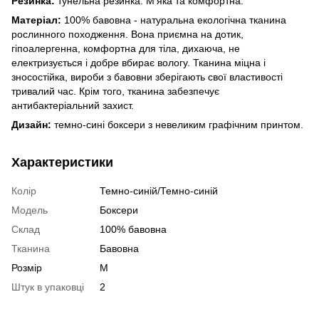
Резинка:
тунельна резинка. М'яка та комфортна.
Матеріал:
100% бавовна - натуральна екологічна тканина
рослинного походження. Вона приємна на дотик,
гіпоалергенна, комфортна для тіла, дихаюча, не
електризується і добре вбирає вологу. Тканина міцна і
зносостійка, вироби з бавовни зберігають свої властивості
тривалий час. Крім того, тканина забезпечує
антибактеріальний захист.
Дизайн:
темно-сині боксери з невеликим графічним принтом.
Характеристики
Колір
Темно-синій/Темно-синій
Модель
Боксери
Склад
100% бавовна
Тканина
Бавовна
Розмір
M
Штук в упаковці
2