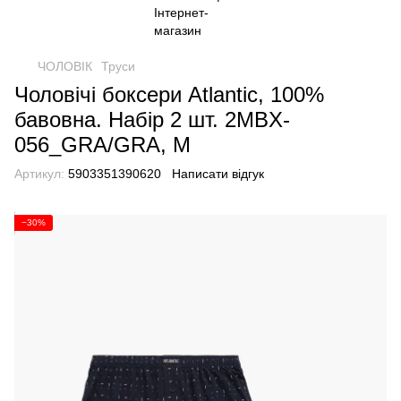
ЧОЛОВІК
Труси
Чоловічі боксери Atlantic, 100%
бавовна. Набір 2 шт. 2MBX-
056_GRA/GRA, M
Артикул:
5903351390620
Написати відгук
−30%