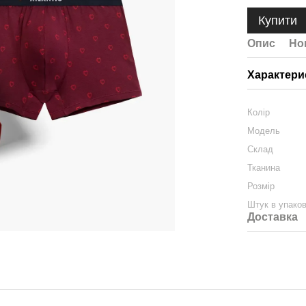
Купити
Опис
Но
Характери
Колір
Модель
Склад
Тканина
Розмір
Штук в упаков
Доставка