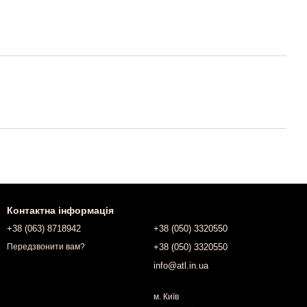
Контактна інформація
+38 (063) 8718942
+38 (050) 3320550
+38 (050) 3320550
Передзвонити вам?
info@atl.in.ua
м. Київ