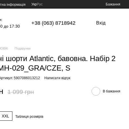
Укр
Рус
Бажання
тна інформація
и:
+38 (063) 8718942
Вхід
00 до 17:30
ОВІК
Подарунки
і шорти Atlantic, бавовна. Набір 2
GMH-029_GRA/CZE, S
Артикул: 5907086013212
Написати відгук
н
1 099 грн
В бажання
XXL
Таблиця розмірів