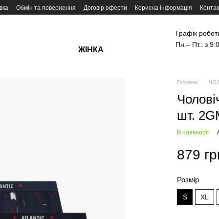
вка
Обмін та повернення
Договір оферти
Корисна інформація
Контак
Графік робот
Пн.– Пт.: з 9:
ЖІНКА
Головна
ЧОЛ
Чоловіч
шт. 2
В наявності
879 гр
Розмір
S
XL