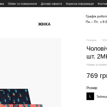
вка
Обмін та повернення
Договір оферти
Корисна інформація
Контак
Графік робот
Пн.– Пт.: з 9:
ЖІНКА
Головна
ЧОЛ
Чоловіч
шт. 2
Немає в наявн
769 гр
Розмір
L
Таблиця