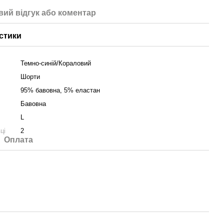
вий відгук або коментар
стики
Темно-синій/Кораловий
Шорти
95% бавовна, 5% еластан
Бавовна
L
ці
2
Оплата