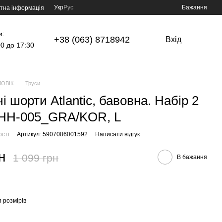
Укр
Рус
Бажання
тна інформація
и:
+38 (063) 8718942
Вхід
00 до 17:30
ОВІК
Труси
і шорти Atlantic, бавовна. Набір 2
MHH-005_GRA/KOR, L
ості
Артикул: 5907086001592
Написати відгук
н
1 099 грн
В бажання
 розмірів