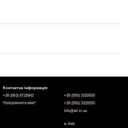
Контактна інформація
+38 (063) 8718942
+38 (050) 3320550
+38 (050) 3320550
Передзвонити вам?
info@atl.in.ua
м. Київ