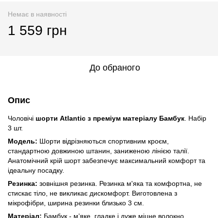
Немає в наявності
1 559 грн
До обраного
Опис
Чоловічі
шорти Atlantic з преміум матеріалу Бамбук
. Набір
3 шт.
Модель:
Шорти відрізняються спортивним кроєм,
стандартною довжиною штанин, заниженою лінією талії.
Анатомічний крій шорт забезпечує максимальний комфорт та
ідеальну посадку.
Резинка:
зовнішня резинка. Резинка м'яка та комфортна, не
стискає тіло, не викликає дискомфорт. Виготовлена з
мікрофібри, ширина резинки близько 3 см.
Матеріал:
Бамбук - м’яке, гладке і дуже міцне волокно,