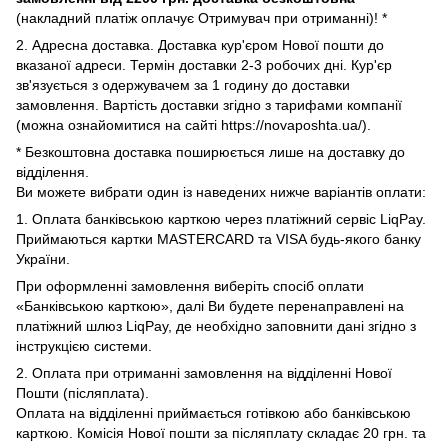
(накладний платіж оплачує Отримувач при отриманні)! *
2. Адресна доставка. Доставка кур'єром Нової пошти до
вказаної адреси. Термін доставки 2-3 робочих дні. Кур'єр
зв'язується з одержувачем за 1 годину до доставки
замовлення. Вартість доставки згідно з тарифами компанії
(можна ознайомитися на сайті https://novaposhta.ua/).
* Безкоштовна доставка поширюється лише на доставку до
відділення.
Ви можете вибрати один із наведених нижче варіантів оплати:
1. Оплата банківською карткою через платіжний сервіс LiqPay.
Приймаються картки MASTERCARD та VISA будь-якого банку
України.
При оформленні замовлення виберіть спосіб оплати
«Банківською карткою», далі Ви будете перенаправлені на
платіжний шлюз LiqPay, де необхідно заповнити дані згідно з
інструкцією системи.
2. Оплата при отриманні замовлення на відділенні Нової
Пошти (післяплата).
Оплата на відділенні приймається готівкою або банківською
карткою. Комісія Нової пошти за післяплату складає 20 грн. та