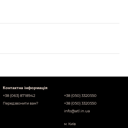
Контактна інформація
+38 (063) 8718942
+38 (050) 3320550
+38 (050) 3320550
Передзвонити вам?
info@atl.in.ua
м. Київ