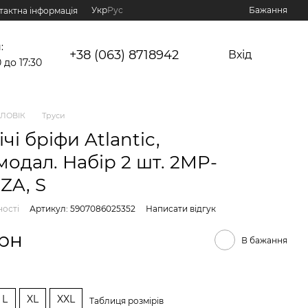
Укр
Рус
Бажання
тактна інформація
:
+38 (063) 8718942
Вхід
0 до 17:30
ЛОВІК
Труси
чі бріфи Atlantic,
модал. Набір 2 шт. 2MP-
ZA, S
ності
Артикул: 5907086025352
Написати відгук
грн
В бажання
L
XL
XXL
Таблиця розмірів