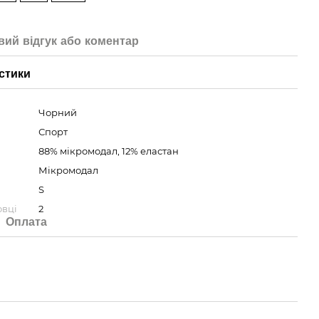
вий відгук або коментар
стики
Чорний
Спорт
88% мікромодал, 12% еластан
Мікромодал
S
овці
2
Оплата