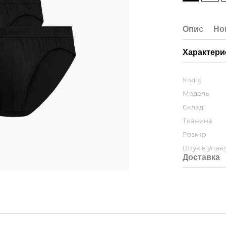
Опис
Но
Характери
Колір
Модель
Склад
Тканина
Розмір
Штук в упак
Доставка