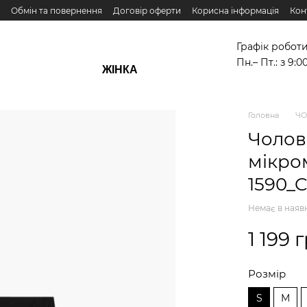
Обмін та повернення
Договір оферти
Корисна інформація
Кон
Графік роботи
Пн.– Пт.: з 9:0
ЖІНКА
Головна
ЧО
Чолові
мікро
1590_C
Немає в наяв
1 199 
Розмір
S
M