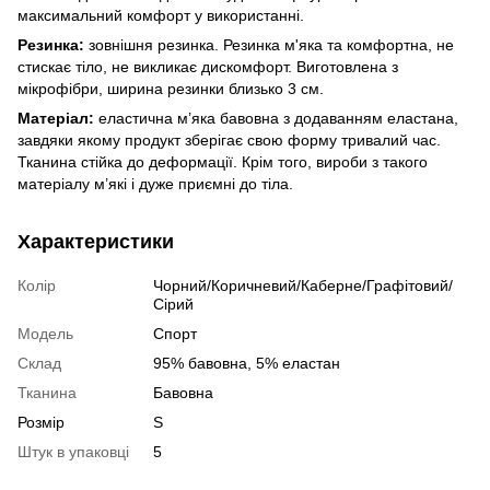
максимальний комфорт у використанні.
Резинка:
зовнішня резинка. Резинка м'яка та комфортна, не
стискає тіло, не викликає дискомфорт. Виготовлена з
мікрофібри, ширина резинки близько 3 см.
Матеріал:
еластична м’яка бавовна з додаванням еластана,
завдяки якому продукт зберігає свою форму тривалий час.
Тканина стійка до деформації. Крім того, вироби з такого
матеріалу м’які і дуже приємні до тіла.
Характеристики
Колір
Чорний/Коричневий/Каберне/Графітовий/
Сірий
Модель
Спорт
Склад
95% бавовна, 5% еластан
Тканина
Бавовна
Розмір
S
Штук в упаковці
5