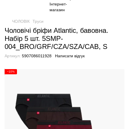
ЧОЛОВІК
Труси
Чоловічі бріфи Atlantic, бавовна.
Набір 5 шт. 5SMP-
004_BRO/GRF/CZA/SZA/CAB, S
Артикул:
5907086011928
Написати відгук
−10%