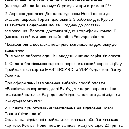
(накладний платіж оплачує Отримувач при отриманні)! *
2. Адресна доставка. Доставка кур'єром Нової пошти до
вказаної адреси. Термін доставки 2-3 робочих дні. Кур'єр
зв'язується з одержувачем за 1 годину до доставки
замовлення. Вартість доставки згідно з тарифами компанії
(можна ознайомитися на сайті https://novaposhta.ua/).
* Безкоштовна доставка поширюється лише на доставку до
відділення.
Ви можете вибрати один із наведених нижче варіантів оплати:
1. Оплата банківською карткою через платіжний сервіс LiqPay.
Приймаються картки MASTERCARD та VISA будь-якого банку
України.
При оформленні замовлення виберіть спосіб оплати
«Банківською карткою», далі Ви будете перенаправлені на
платіжний шлюз LiqPay, де необхідно заповнити дані згідно з
інструкцією системи.
2. Оплата при отриманні замовлення на відділенні Нової
Пошти (післяплата).
Оплата на відділенні приймається готівкою або банківською
карткою. Комісія Нової пошти за післяплату складає 20 грн. та