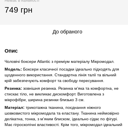
Немає в наявності
749 грн
До обраного
Опис
Чоловічі боксери Atlantic з преміум матеріалу Мікромодал.
Модель:
Боксери класичної посадки ідеально підходять для
щоденного використання. Стандартна лінія талії та вільний
крій забезпечують комфорт та свободу пересування.
Резинка:
зовнішня резинка. Резинка м'яка та комфортна, не
стискає тіло, не викликає дискомфорт. Виготовлена з
мікрофібри, ширина резинки близько 3 см.
Матеріал:
трикотажна тканина, поєднання ніжного
шовковистого мікромодала та еластану. Тканина неймовірно
делікатна, тонка, з м'яким блиском, ідеально сідає по фігурі.
Має гігроскопічні властивості. Крім того, мікромодал ідеальний