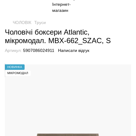
ЧОЛОВІК
Труси
Чоловічі боксери Atlantic,
мікромодал. MBX-662_SZAC, S
Артикул:
5907086024911
Написати відгук
НОВИНКА
МІКРОМОДАЛ