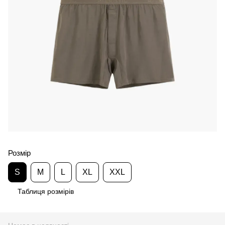
Розмір
S
M
L
XL
XXL
Таблиця розмірів