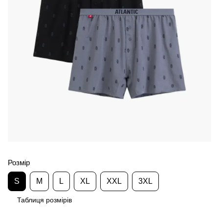
Розмір
S
M
L
XL
XXL
3XL
Таблиця розмірів