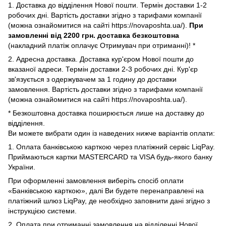
1. Доставка до відділення Нової пошти. Термін доставки 1-2
робочих дні. Вартість доставки згідно з тарифами компанії
(можна ознайомитися на сайті https://novaposhta.ua/).
При
замовленні від 2200 грн. доставка безкоштовна
(накладний платіж оплачує Отримувач при отриманні)! *
2. Адресна доставка. Доставка кур'єром Нової пошти до
вказаної адреси. Термін доставки 2-3 робочих дні. Кур'єр
зв'язується з одержувачем за 1 годину до доставки
замовлення. Вартість доставки згідно з тарифами компанії
(можна ознайомитися на сайті https://novaposhta.ua/).
* Безкоштовна доставка поширюється лише на доставку до
відділення.
Ви можете вибрати один із наведених нижче варіантів оплати:
1. Оплата банківською карткою через платіжний сервіс LiqPay.
Приймаються картки MASTERCARD та VISA будь-якого банку
України.
При оформленні замовлення виберіть спосіб оплати
«Банківською карткою», далі Ви будете перенаправлені на
платіжний шлюз LiqPay, де необхідно заповнити дані згідно з
інструкцією системи.
2. Оплата при отриманні замовлення на відділенні Нової