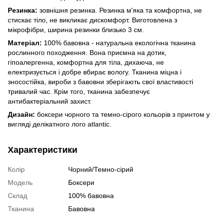
Резинка:
зовнішня резинка. Резинка м'яка та комфортна, не
стискає тіло, не викликає дискомфорт. Виготовлена з
мікрофібри, ширина резинки близько 3 см.
Матеріал:
100% бавовна - натуральна екологічна тканина
рослинного походження. Вона приємна на дотик,
гіпоалергенна, комфортна для тіла, дихаюча, не
електризується і добре вбирає вологу. Тканина міцна і
зносостійка, вироби з бавовни зберігають свої властивості
тривалий час. Крім того, тканина забезпечує
антибактеріальний захист.
Дизайн:
боксери чорного та темно-сірого кольорів з принтом у
вигляді делікатного лого atlantic.
Характеристики
Колір
Чорний/Темно-сірий
Модель
Боксери
Склад
100% бавовна
Тканина
Бавовна