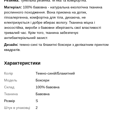
Резинка:
тунельна резинка. М'яка та комфортна.
Матеріал:
100% бавовна - натуральна екологічна тканина
рослинного походження. Вона приємна на дотик,
гіпоалергенна, комфортна для тіла, дихаюча, не
електризується і добре вбирає вологу. Тканина міцна і
зносостійка, вироби з бавовни зберігають свої властивості
тривалий час. Крім того, тканина забезпечує
антибактеріальний захист.
Дизайн:
темно-сині та блакитні боксери з делікатним принтом
квадратів.
Характеристики
Колір
Темно-синій/Блакитний
Модель
Боксери
Склад
100% бавовна
Тканина
Бавовна
Розмір
S
Штук в упаковці
2