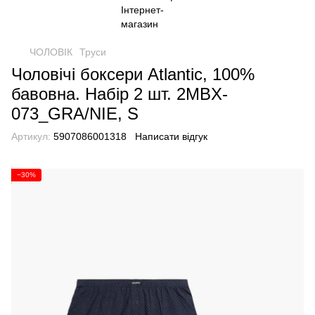
ЧОЛОВІК
Труси
Чоловічі боксери Atlantic, 100%
бавовна. Набір 2 шт. 2MBX-
073_GRA/NIE, S
Артикул:
5907086001318
Написати відгук
−30%