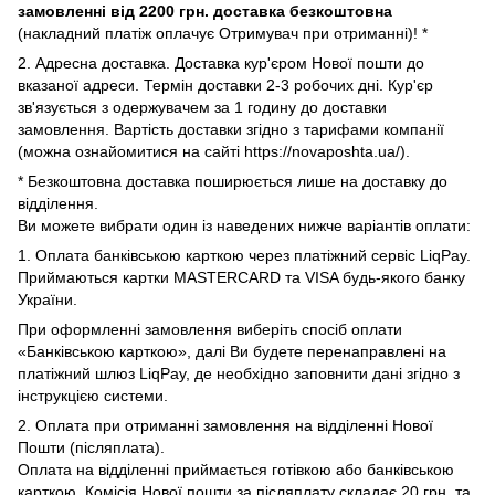
замовленні від 2200 грн. доставка безкоштовна
(накладний платіж оплачує Отримувач при отриманні)! *
2. Адресна доставка. Доставка кур'єром Нової пошти до
вказаної адреси. Термін доставки 2-3 робочих дні. Кур'єр
зв'язується з одержувачем за 1 годину до доставки
замовлення. Вартість доставки згідно з тарифами компанії
(можна ознайомитися на сайті https://novaposhta.ua/).
* Безкоштовна доставка поширюється лише на доставку до
відділення.
Ви можете вибрати один із наведених нижче варіантів оплати:
1. Оплата банківською карткою через платіжний сервіс LiqPay.
Приймаються картки MASTERCARD та VISA будь-якого банку
України.
При оформленні замовлення виберіть спосіб оплати
«Банківською карткою», далі Ви будете перенаправлені на
платіжний шлюз LiqPay, де необхідно заповнити дані згідно з
інструкцією системи.
2. Оплата при отриманні замовлення на відділенні Нової
Пошти (післяплата).
Оплата на відділенні приймається готівкою або банківською
карткою. Комісія Нової пошти за післяплату складає 20 грн. та