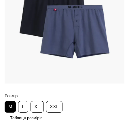
Розмір
M
L
XL
XXL
Таблиця розмірів