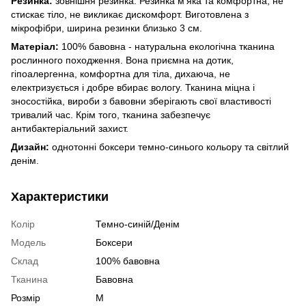
Резинка:
зовнішня резинка. Резинка м'яка та комфортна, не
стискає тіло, не викликає дискомфорт. Виготовлена з
мікрофібри, ширина резинки близько 3 см.
Матеріал:
100% бавовна - натуральна екологічна тканина
рослинного походження. Вона приємна на дотик,
гіпоалергенна, комфортна для тіла, дихаюча, не
електризується і добре вбирає вологу. Тканина міцна і
зносостійка, вироби з бавовни зберігають свої властивості
тривалий час. Крім того, тканина забезпечує
антибактеріальний захист.
Дизайн:
однотонні боксери темно-синього кольору та світлий
денім.
Характеристики
Колір
Темно-синій/Денім
Модель
Боксери
Склад
100% бавовна
Тканина
Бавовна
Розмір
M