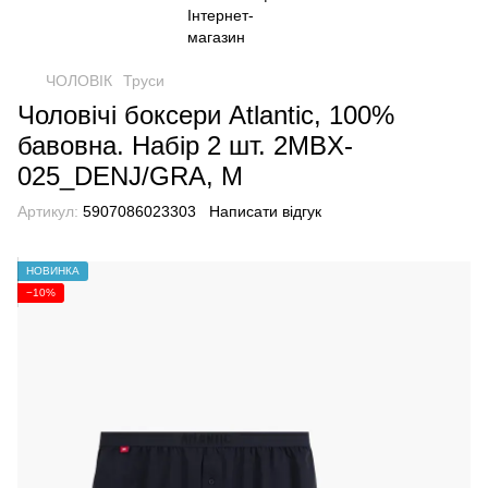
ЧОЛОВІК
Труси
Чоловічі боксери Atlantic, 100%
бавовна. Набір 2 шт. 2MBX-
025_DENJ/GRA, M
Артикул:
5907086023303
Написати відгук
НОВИНКА
−10%