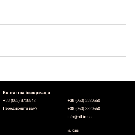
Контактна інформація
+38 (063) 8718942
+38 (050) 3320550
+38 (050) 3320550
Передзвонити вам?
info@atl.in.ua
м. Київ