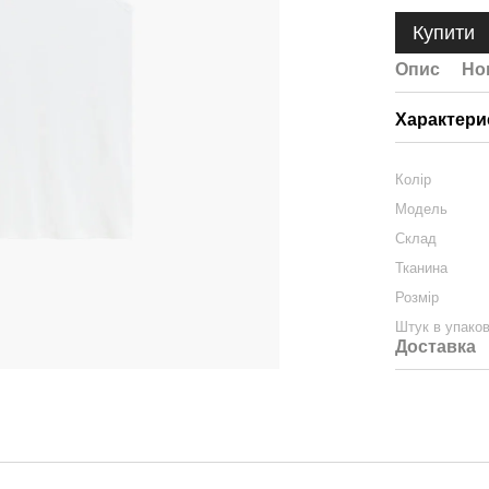
Купити
Опис
Но
Характери
Колір
Модель
Склад
Тканина
Розмір
Штук в упаков
Доставка