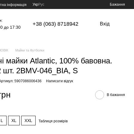
Укр
Рус
Бажання
тна інформація
и:
+38 (063) 8718942
Вхід
00 до 17:30
ОВІК
Майки та Футболки
і майки Atlantic, 100% бавовна.
2 шт. 2BMV-046_BIA, S
Артикул: 5907086006436
Написати відгук
грн
В бажання
L
XL
XXL
Таблиця розмірів