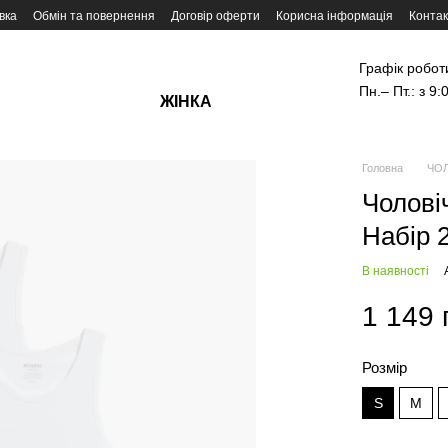
вка
Обмін та повернення
Договір оферти
Корисна інформація
Контак
Графік робот
Пн.– Пт.: з 9:
ЖІНКА
Головна
ЧОЛ
Чоловіч
Набір 
В наявності
1 149 
Розмір
S
M