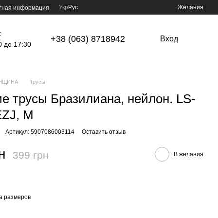
Укр
Рус
Желания
тная информация
:
+38 (063) 8718942
Вход
0 до 17:30
НЩИНА
Трусы
е трусы Бразилиана, нейлон. LS-
ZJ, M
Артикул: 5907086003114
Оставить отзыв
н
399 грн
В желания
а размеров