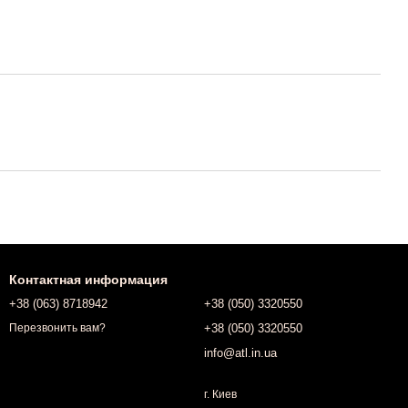
Контактная информация
+38 (063) 8718942
+38 (050) 3320550
+38 (050) 3320550
Перезвонить вам?
info@atl.in.ua
г. Киев