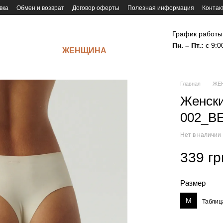
вка
Обмен и возврат
Договор оферты
Полезная информация
Контак
График работы
Пн. – Пт.:
с 9:0
ЖЕНЩИНА
Главная
ЖЕ
Женски
002_BE
Нет в наличии
339 гр
Размер
M
Таблиц