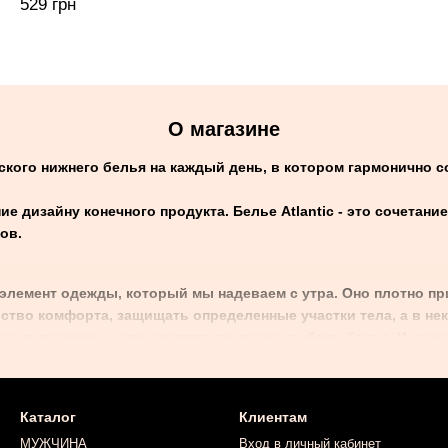
529 грн
О магазине
енского нижнего белья на каждый день, в котором гармонично 
е дизайну конечного продукта. Белье Atlantic - это сочетани
ов.
элемент одежды, который мы надеваем с утра. Оно плотно при
ство комфорта, защищать определенные участки тела, а в не
торые мужчины мало уделяют внимание выбору белья. И даже 
ый день, удобство и в конечном результате образ.
бя комфортно в течение дня, советуем обратить внимание на 
здано специально для ежедневного использования, чтобы вам 
Каталог
Клиентам
й крой или низкое качество ткани белья будут постоянно отв
МУЖЧИНА
Вход в личный кабинет