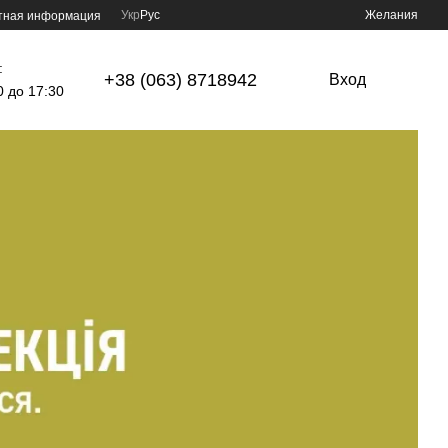
Укр
Рус
Желания
тная информация
:
+38 (063) 8718942
Вход
0 до 17:30