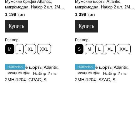
Мужские брифы Atlantic,
Мужские шорты Atlantic,
микромодал. Набор 2 шт. 2MP-
микромодал. Набор 2 шт. 2MH-
1590_SZAC, M
1204_CZA, S
1 199 грн
1 399 грн
Купить
Купить
Размер
Размер
M
L
XL
XXL
S
M
L
XL
XXL
НОВИНКА
НОВИНКА
МИКРОМОДАЛ
МИКРОМОДАЛ