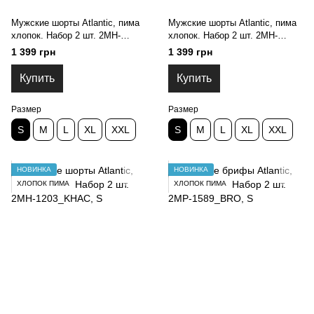
Мужские шорты Atlantic, пима
Мужские шорты Atlantic, пима
хлопок. Набор 2 шт. 2MH-
хлопок. Набор 2 шт. 2MH-
1203_BRO, S
1203_GRAC, S
1 399 грн
1 399 грн
Купить
Купить
Размер
Размер
S
M
L
XL
XXL
S
M
L
XL
XXL
НОВИНКА
НОВИНКА
ХЛОПОК ПИМА
ХЛОПОК ПИМА