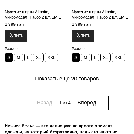
Мужские шорты Atlantic,
Мужские шорты Atlantic,
микромодал. Набор 2 шт. 2MH-
микромодал. Набор 2 шт. 2MH-
1204_GRAC, S
1204_SZAC, S
1 399 грн
1 399 грн
Купить
Купить
Размер
Размер
S
M
L
XL
XXL
S
M
L
XL
XXL
Показать еще 20 товаров
Назад
Вперед
1
из 4
Нижнее белье — это давно уже не просто элемент
одежды, на который безразлично, ведь его никто не