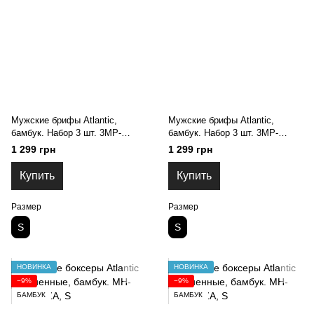
Мужские брифы Atlantic,
Мужские брифы Atlantic,
бамбук. Набор 3 шт. 3MP-
бамбук. Набор 3 шт. 3MP-
213_BEZ/BRO/GRAC, S
213_ZIE/CZA/GRAC, S
1 299 грн
1 299 грн
Купить
Купить
Размер
Размер
S
S
НОВИНКА
НОВИНКА
−9%
−9%
БАМБУК
БАМБУК