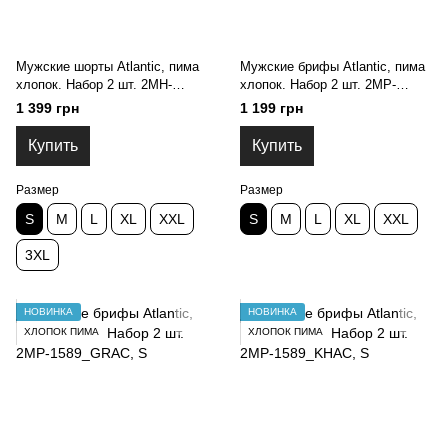
Мужские шорты Atlantic, пима
Мужские брифы Atlantic, пима
хлопок. Набор 2 шт. 2MH-
хлопок. Набор 2 шт. 2MP-
1203_KHAC, S
1589_BRO, S
1 399 грн
1 199 грн
Купить
Купить
Размер
Размер
S
M
L
XL
XXL
S
M
L
XL
XXL
3XL
НОВИНКА
НОВИНКА
ХЛОПОК ПИМА
ХЛОПОК ПИМА