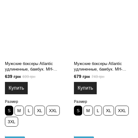
Мужские боксеры Atlantic
Мужские боксеры Atlantic
удлиненные, бамбук. MH-
удлиненные, бамбук. MH-
1207_CZA, S
1208_CZA, S
639 грн
679 грн
699 грн
749 грн
Купить
Купить
Размер
Размер
S
M
L
XL
XXL
S
M
L
XL
XXL
3XL