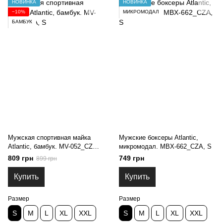
НОВИНКА
НОВИНКА
−10%
МИКРОМОДАЛ
БАМБУК
Мужская спортивная майка
Мужские боксеры Atlantic,
Atlantic, бамбук. MV-052_CZA,
микромодал. MBX-662_CZA, S
S
809 грн
749 грн
899 грн
Купить
Купить
Размер
Размер
S
M
L
XL
XXL
S
M
L
XL
XXL