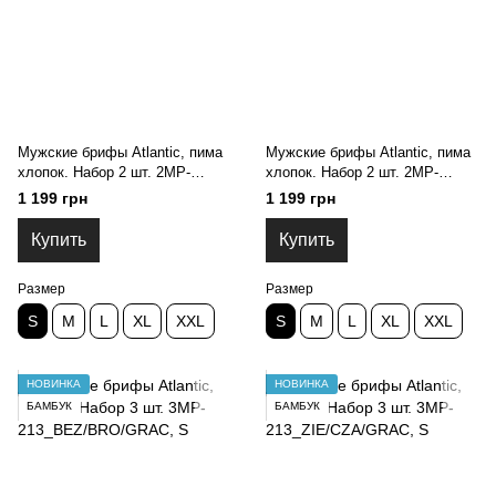
Мужские брифы Atlantic, пима
Мужские брифы Atlantic, пима
хлопок. Набор 2 шт. 2MP-
хлопок. Набор 2 шт. 2MP-
1589_GRAC, S
1589_KHAC, S
1 199 грн
1 199 грн
Купить
Купить
Размер
Размер
S
M
L
XL
XXL
S
M
L
XL
XXL
НОВИНКА
НОВИНКА
БАМБУК
БАМБУК