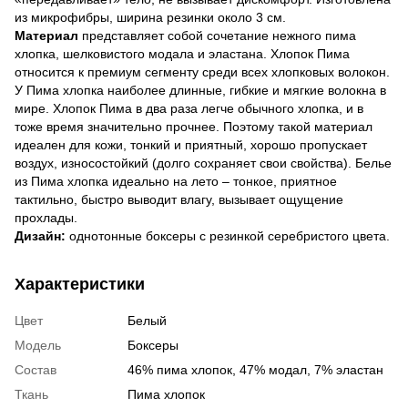
из микрофибры, ширина резинки около 3 см.
Материал
представляет собой сочетание нежного пима
хлопка, шелковистого модала и эластана. Хлопок Пима
относится к премиум сегменту среди всех хлопковых волокон.
У Пима хлопка наиболее длинные, гибкие и мягкие волокна в
мире. Хлопок Пима в два раза легче обычного хлопка, и в
тоже время значительно прочнее. Поэтому такой материал
идеален для кожи, тонкий и приятный, хорошо пропускает
воздух, износостойкий (долго сохраняет свои свойства). Белье
из Пима хлопка идеально на лето – тонкое, приятное
тактильно, быстро выводит влагу, вызывает ощущение
прохлады.
Дизайн:
однотонные боксеры с резинкой серебристого цвета.
Характеристики
Цвет
Белый
Модель
Боксеры
Состав
46% пима хлопок, 47% модал, 7% эластан
Ткань
Пима хлопок