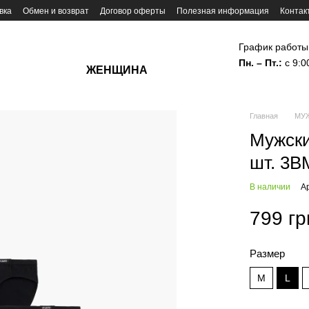
вка
Обмен и возврат
Договор оферты
Полезная информация
Контак
График работы
Пн. – Пт.:
с 9:0
ЖЕНЩИНА
Главная
МУ
Мужски
шт. 3B
В наличии
А
799 гр
Размер
M
L