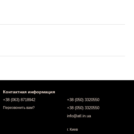
Контактная информация
+38 (063) 8718942
+38 (050) 3320550
+38 (050) 3320550
Перезвонить вам?
info@atl.in.ua
г. Киев