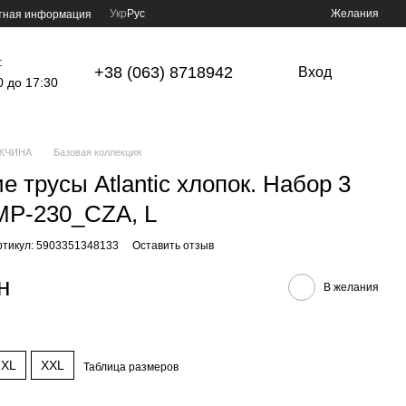
Укр
Рус
Желания
тная информация
:
+38 (063) 8718942
Вход
0 до 17:30
ЖЧИНА
Базовая коллекция
е трусы Atlantic хлопок. Набор 3
MP-230_CZA, L
ртикул: 5903351348133
Оставить отзыв
н
В желания
XL
XXL
Таблица размеров