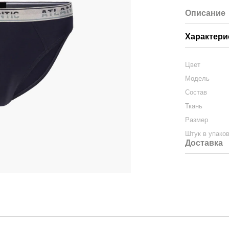
Описание
Характери
Цвет
Модель
Состав
Ткань
Размер
Штук в упако
Доставка