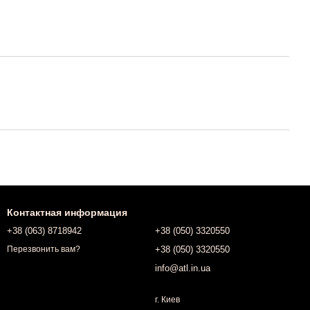
Контактная информация
+38 (063) 8718942
+38 (050) 3320550
+38 (050) 3320550
Перезвонить вам?
info@atl.in.ua
г. Киев