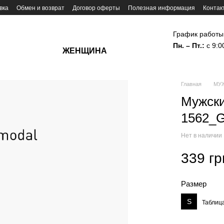
вка
Обмен и возврат
Договор оферты
Полезная информация
Контак
График работы
Пн. – Пт.:
с 9:0
ЖЕНЩИНА
Главная
МУ
Мужски
1562_G
Нет в наличии
339 гр
Размер
S
Таблиц