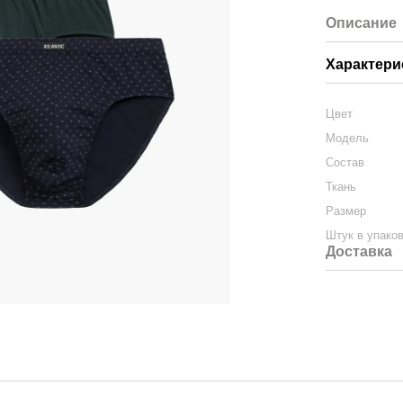
Описание
Характери
Цвет
Модель
Состав
Ткань
Размер
Штук в упако
Доставка