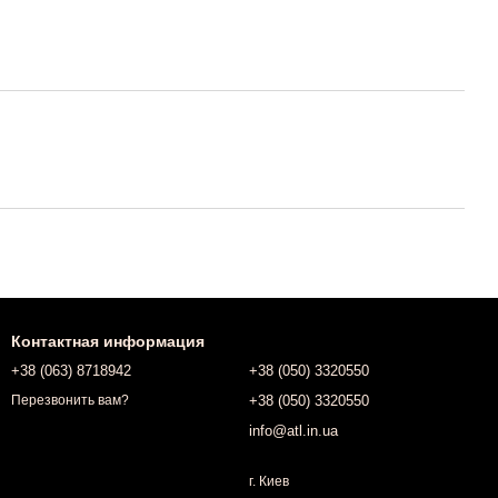
Контактная информация
+38 (063) 8718942
+38 (050) 3320550
+38 (050) 3320550
Перезвонить вам?
info@atl.in.ua
г. Киев