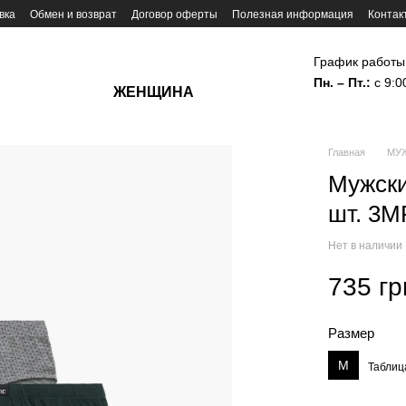
вка
Обмен и возврат
Договор оферты
Полезная информация
Контак
График работы
Пн. – Пт.:
с 9:0
ЖЕНЩИНА
Главная
МУ
Мужски
шт. 3
Нет в наличии
735 гр
Размер
M
Таблиц