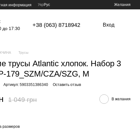
Укр
Рус
Желания
тная информация
:
+38 (063) 8718942
Вход
0 до 17:30
ЖЧИНА
Трусы
е трусы Atlantic хлопок. Набор 3
MP-179_SZM/CZA/SZG, M
Артикул: 5903351386340
Оставить отзыв
н
1 049 грн
В желания
а размеров