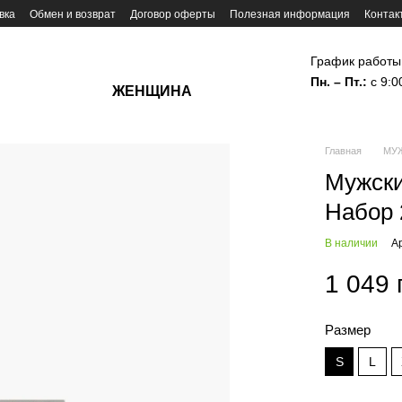
вка
Обмен и возврат
Договор оферты
Полезная информация
Контак
График работы
Пн. – Пт.:
с 9:0
ЖЕНЩИНА
Главная
МУ
Мужски
Набор 
В наличии
А
1 049 
Размер
S
L