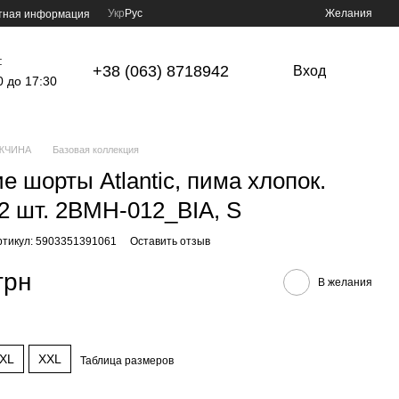
Укр
Рус
Желания
тная информация
:
+38 (063) 8718942
Вход
0 до 17:30
ЖЧИНА
Базовая коллекция
е шорты Atlantic, пима хлопок.
2 шт. 2BMH-012_BIA, S
ртикул: 5903351391061
Оставить отзыв
грн
В желания
XL
XXL
Таблица размеров