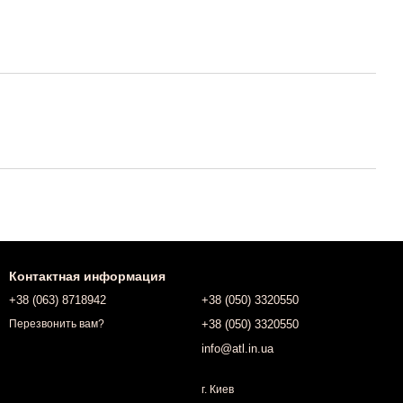
Контактная информация
+38 (063) 8718942
+38 (050) 3320550
+38 (050) 3320550
Перезвонить вам?
info@atl.in.ua
г. Киев