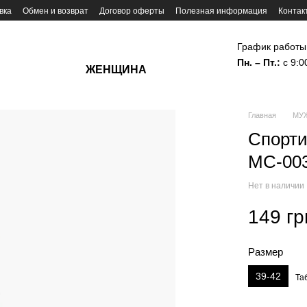
вка
Обмен и возврат
Договор оферты
Полезная информация
Контак
График работы
Пн. – Пт.:
с 9:0
ЖЕНЩИНА
Главная
МУ
Спорти
MC-003
Нет в наличии
149 гр
Размер
39-42
Та