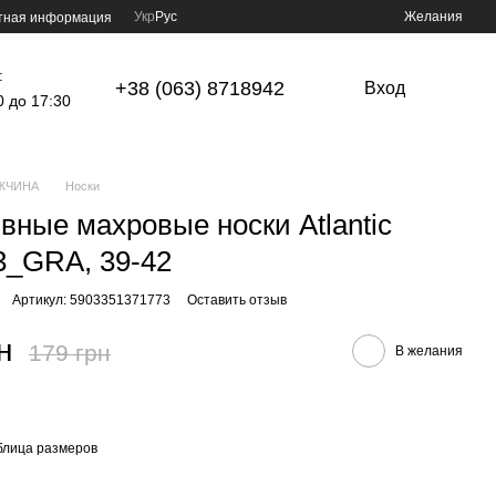
Укр
Рус
Желания
тная информация
:
+38 (063) 8718942
Вход
0 до 17:30
ЖЧИНА
Носки
вные махровые носки Atlantic
_GRA, 39-42
Артикул: 5903351371773
Оставить отзыв
н
179 грн
В желания
блица размеров