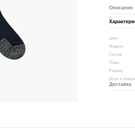
Описание
Характери
Цвет
Модель
Состав
Ткань
Размер
Штук в упако
Доставка