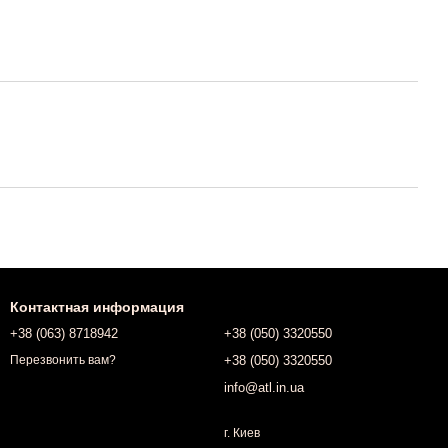
Контактная информация
+38 (063) 8718942
+38 (050) 3320550
+38 (050) 3320550
Перезвонить вам?
info@atl.in.ua
г. Киев