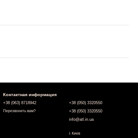
Контактная информация
+38 (063) 8718942
+38 (050) 3320550
+38 (050) 3320550
Перезвонить вам?
info@atl.in.ua
г. Киев