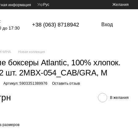
Укр
Рус
Желания
тная информация
:
+38 (063) 8718942
Вход
0 до 17:30
ЖЧИНА
Новая коллекция
е боксеры Atlantic, 100% хлопок.
2 шт. 2MBX-054_CAB/GRA, M
Артикул: 5903351389976
Оставить отзыв
грн
В желания
а размеров