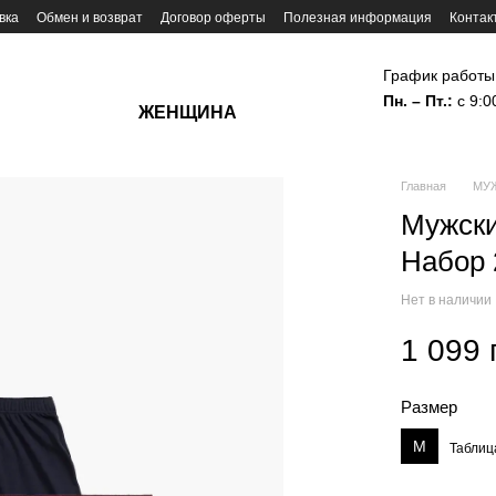
вка
Обмен и возврат
Договор оферты
Полезная информация
Контак
График работы
Пн. – Пт.:
с 9:0
ЖЕНЩИНА
Главная
МУ
Мужски
Набор 
Нет в наличии
1 099 
Размер
M
Таблиц