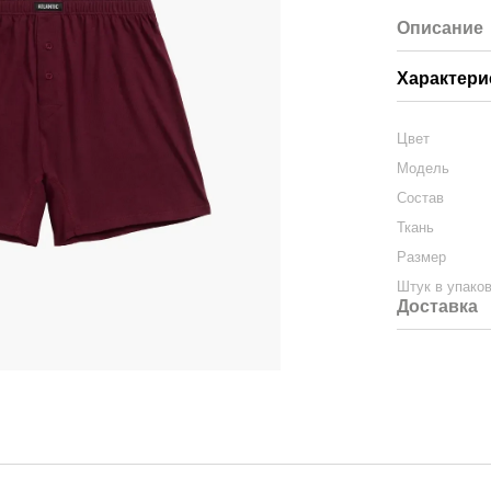
Описание
Характери
Цвет
Модель
Состав
Ткань
Размер
Штук в упако
Доставка