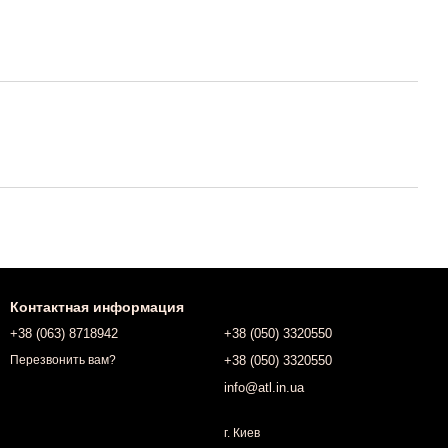
Контактная информация
+38 (063) 8718942
+38 (050) 3320550
+38 (050) 3320550
Перезвонить вам?
info@atl.in.ua
г. Киев