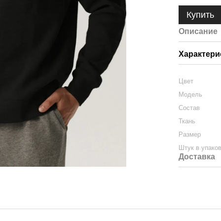
Купить
Описание
Характери
Цвет
Модель
Состав
Ткань
Размер
Штук в упако
Доставка