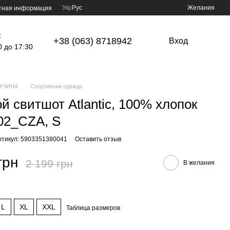
Укр
Рус
Желания
тная информация
:
+38 (063) 8718942
Вход
0 до 17:30
ЖЧИНА
Спортивная одежда
й свитшот Atlantic, 100% хлопок
02_CZA, S
ртикул: 5903351380041
Оставить отзыв
грн
2 199 грн
В желания
L
XL
XXL
Таблица размеров