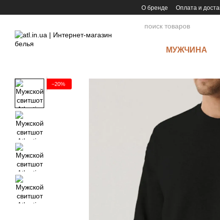
Перейти к основному контенту
О бренде
Оплата и доста
МУЖЧИНА
−20%