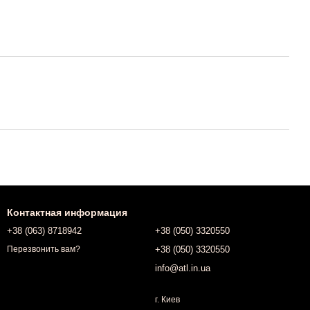
Контактная информация
+38 (063) 8718942
+38 (050) 3320550
+38 (050) 3320550
Перезвонить вам?
info@atl.in.ua
г. Киев