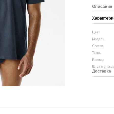
Описание
Характери
Цвет
Модель
Состав
Ткань
Размер
Штук в упако
Доставка