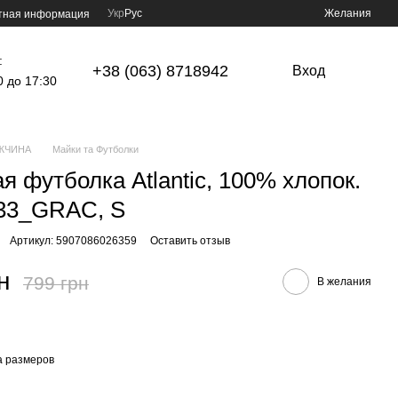
Укр
Рус
Желания
тная информация
:
+38 (063) 8718942
Вход
0 до 17:30
ЖЧИНА
Майки та Футболки
я футболка Atlantic, 100% хлопок.
33_GRAC, S
Артикул: 5907086026359
Оставить отзыв
н
799 грн
В желания
а размеров