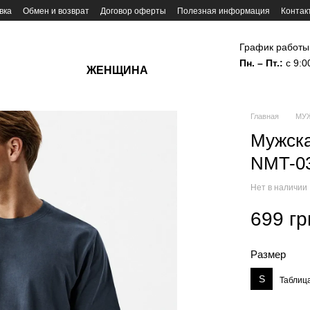
вка
Обмен и возврат
Договор оферты
Полезная информация
Контак
График работы
Пн. – Пт.:
с 9:0
ЖЕНЩИНА
Главная
МУ
Мужска
NMT-0
Нет в наличии
699 гр
Размер
S
Таблиц