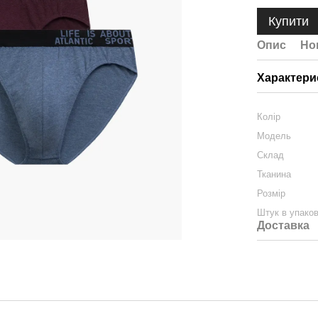
Купити
Опис
Но
Характери
Колір
Модель
Склад
Тканина
Розмір
Штук в упаков
Доставка