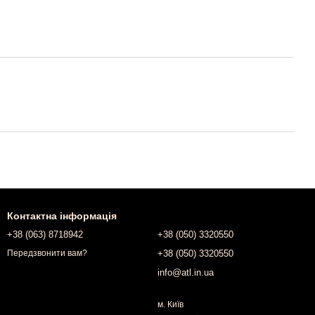
Контактна інформація
+38 (063) 8718942
+38 (050) 3320550
+38 (050) 3320550
Передзвонити вам?
info@atl.in.ua
м. Київ