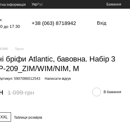
Укр
Рус
Бажання
тна інформація
и:
+38 (063) 8718942
Вхід
00 до 17:30
ОВІК
Труси
і бріфи Atlantic, бавовна. Набір 3
P-209_ZIM/WIM/NIM, M
Артикул: 5907086012543
Написати відгук
н
1 099 грн
В бажання
XXL
Таблиця розмірів