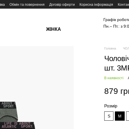
вка
Обмін та повернення
Договір оферти
Корисна інформація
Контак
Графік робот
Пн.– Пт.: з 9:
ЖІНКА
Головна
ЧОЛ
Чоловіч
шт. 3M
В наявності
879 гр
Розмір
S
M