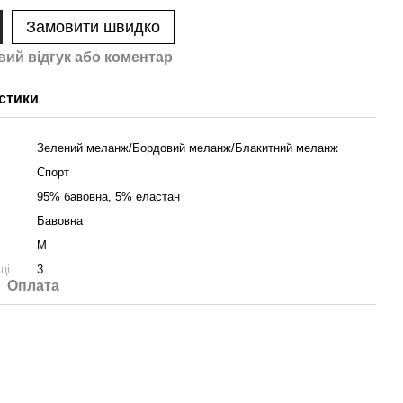
Замовити швидко
вий відгук або коментар
стики
Зелений меланж/Бордовий меланж/Блакитний меланж
Спорт
95% бавовна, 5% еластан
Бавовна
M
ці
3
Оплата